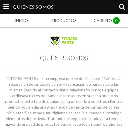
QUIÉNES SOMOS
INICIO
PRODUCTOS
CARRITO
0
QUIÉNES SOMOS
FITNESS PARTS es una empresa que se dedica hace 17 años a la
reparación de cintas de correr y fabricación de bandas para las
mismas. Debido al contacto diario relacionado con los equipos
cardiovasculares nos vimos interesados en sumar a nuestros
productos este tipo de equipos para ofrecerle a nuestros clientes.
Siendo hoy en día una gran tienda de venta de Cintas de corres,
bicicletas fijas, remos, multigimnasios, etc. Y sumando al catalogo
elementos deportivos. Tratando de seguir creciendo para tener la
mayor diversidad de productos para ofrecerles a nuestros clientes.