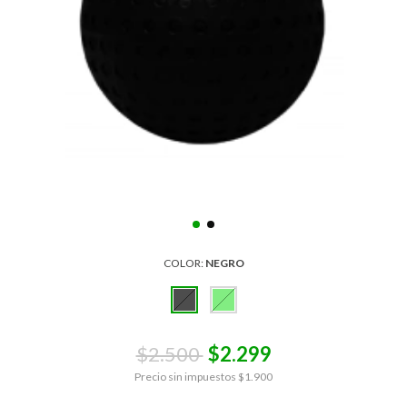
COLOR:
NEGRO
$2.500
$2.299
Precio sin impuestos
$1.900